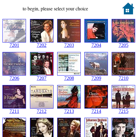
to begin, please select your choice
7201
7202
7203
7204
7205
7206
7207
7208
7209
7210
7211
7212
7213
7214
7215