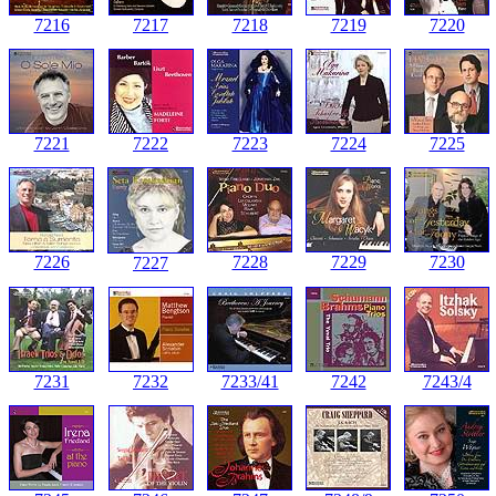
7216
7217
7218
7219
7220
7221
7222
7223
7224
7225
7226
7228
7229
7230
7227
7231
7232
7233/41
7242
7243/4