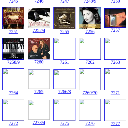
7245
7246
7247
7248/9
7250
7257
7252/4
7251
7255
7256
7260
7258/9
7261
7262
7263
7265
7266/8
7264
7269/70
7271
7273/4
7272
7275
7276
7277